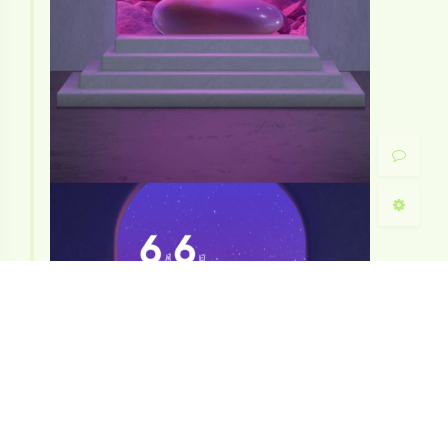
暗黑模式
Sans Serif
Serif
浅阴影
深阴影
关闭
日落
暗化
灰度