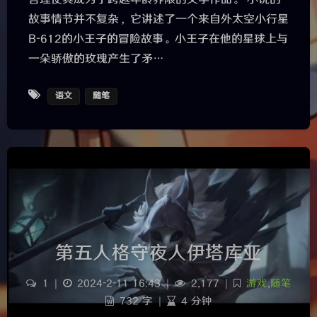
故事情节并不复杂，它讲述了一个来自外太空小行星
B-612的小王子的冒险故事。小王子在他的星球上与
一朵骄傲的玫瑰产生了矛…
语文
随笔
第五人格守夜人伊塔库亚
1
|
2024-2-11 16:43
|
2,177
|
游戏
,
随笔
732 字
|
4 分钟