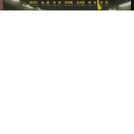
《孤注一掷》影评