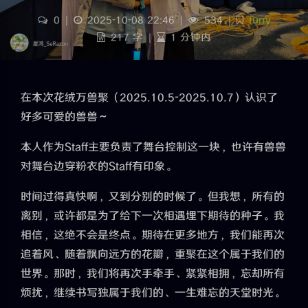
0
|
2025-10-08 22:46
|
534
|
furry
217 字
|
1 分钟内
在本次花绒万兽聚（2025.10.5-2025.10.7）认识了
好多可爱的兽兽～
本人作为Staff主要负责了舞台控制这一块，也许有兽兽
对舞台边穿粉衣的Staff有印象。
时间过得真快啊，又到分别的时候了。但我想，所有的
离别，或许都是为了给下一次相遇埋下期待的种子。我
相信，这绝不会是终点。期待在更多地方，我们能再次
追着风、随着飘向远方的花瓣，重聚在这个属于我们的
世界。那时，我们将再次手牵手、紧紧相拥，忘却所有
烦扰，继续书写独属于我们的、一生难忘的天堂时光。