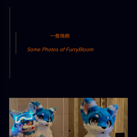
一些场照
Some Photos of FurryBloom