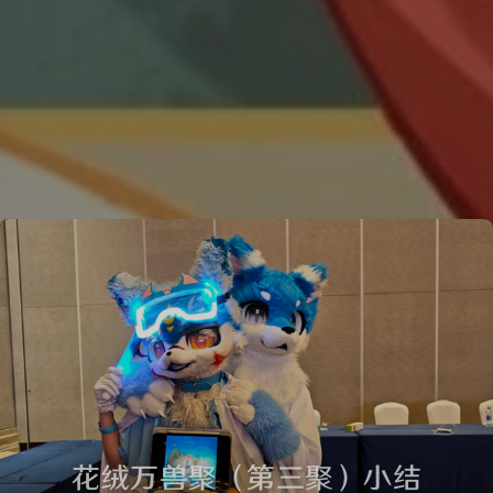
花绒万兽聚（第三聚）小结