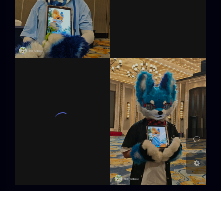
暗黑模式
Sans Serif
Serif
浅阴影
深阴影
关闭
日落
暗化
灰度