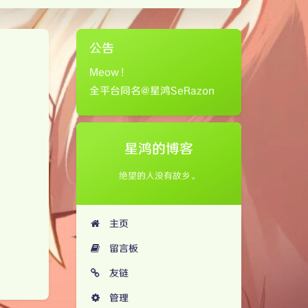
公告
Meow！
全平台同名@星鸿SeRazon
星鸿的博客
绝望的人没有故乡。
主页
留言板
友链
管理