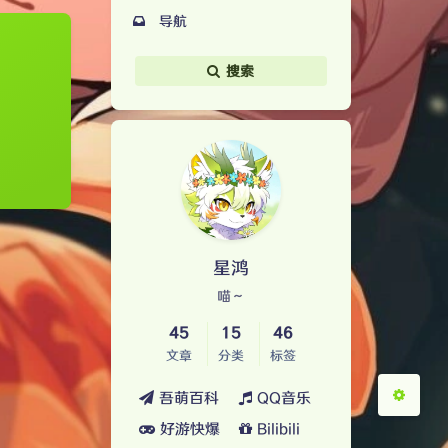
导航
搜索
暗黑模式
Sans Serif
Serif
浅阴影
深阴影
星鸿
喵～
关闭
日落
暗化
灰度
45
15
46
文章
分类
标签
吾萌百科
QQ音乐
好游快爆
Bilibili